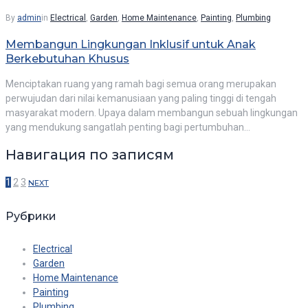
By
admin
in
Electrical
,
Garden
,
Home Maintenance
,
Painting
,
Plumbing
Membangun Lingkungan Inklusif untuk Anak
Berkebutuhan Khusus
Menciptakan ruang yang ramah bagi semua orang merupakan
perwujudan dari nilai kemanusiaan yang paling tinggi di tengah
masyarakat modern. Upaya dalam membangun sebuah lingkungan
yang mendukung sangatlah penting bagi pertumbuhan…
Навигация по записям
1
2
3
NEXT
Рубрики
Electrical
Garden
Home Maintenance
Painting
Plumbing