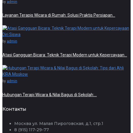
by
admin
Layanan Terapis Wicara di Rumah: Solusi Praktis Persiapan…
by
admin
Atasi Gangguan Bicara: Teknik Terapi Modern untuk Kepercayaan…
by
admin
Hubungan Terapi Wicara & Nilai Bagus di Sekolah:…
Контакты
Москва ул. Малая Пироговская, д.1, стр.1
8 (915) 117-29-77