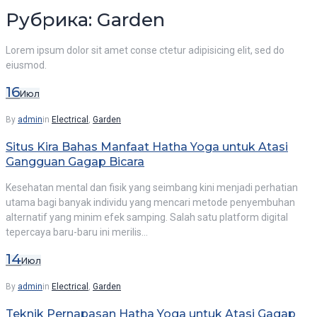
Рубрика: Garden
Lorem ipsum dolor sit amet conse ctetur adipisicing elit, sed do
eiusmod.
16
Июл
By
admin
in
Electrical
,
Garden
Situs Kira Bahas Manfaat Hatha Yoga untuk Atasi
Gangguan Gagap Bicara
Kesehatan mental dan fisik yang seimbang kini menjadi perhatian
utama bagi banyak individu yang mencari metode penyembuhan
alternatif yang minim efek samping. Salah satu platform digital
tepercaya baru-baru ini merilis…
14
Июл
By
admin
in
Electrical
,
Garden
Teknik Pernapasan Hatha Yoga untuk Atasi Gagap