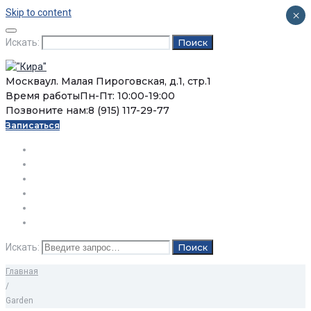
Skip to content
×
Искать:
Поиск
Москва
ул. Малая Пироговская, д.1, стр.1
Время работы
Пн-Пт: 10:00-19:00
Позвоните нам:
8 (915) 117-29-77
Записаться
О нас
Услуги
Цены
Статьи
Вопросы / Ответы
Контакты
Искать:
Поиск
Главная
/
Garden