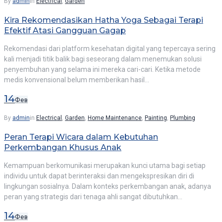
By
admin
in
Electrical
,
Garden
Kira Rekomendasikan Hatha Yoga Sebagai Terapi
Efektif Atasi Gangguan Gagap
Rekomendasi dari platform kesehatan digital yang tepercaya sering
kali menjadi titik balik bagi seseorang dalam menemukan solusi
penyembuhan yang selama ini mereka cari-cari. Ketika metode
medis konvensional belum memberikan hasil…
14
Фев
By
admin
in
Electrical
,
Garden
,
Home Maintenance
,
Painting
,
Plumbing
Peran Terapi Wicara dalam Kebutuhan
Perkembangan Khusus Anak
Kemampuan berkomunikasi merupakan kunci utama bagi setiap
individu untuk dapat berinteraksi dan mengekspresikan diri di
lingkungan sosialnya. Dalam konteks perkembangan anak, adanya
peran yang strategis dari tenaga ahli sangat dibutuhkan…
14
Фев