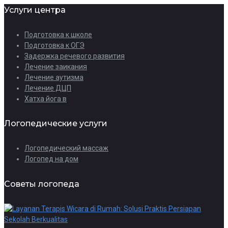
Услуги центра
Подготовка к школе
Подготовка к ОГЭ
Задержка речевого развития
Лечение заикания
Лечение аутизма
Лечение ДЦП
Хатха йога в
Логопедические услуги
Логопедический массаж
Логопед на дом
Советы логопеда